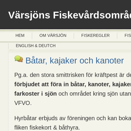
Värsjöns Fiskevårdsområ
HEM
OM VÄRSJÖN
FISKEREGLER
FI
ENGLISH & DEUTCH
Båtar, kajaker och kanoter
Pg.a. den stora smittrisken för kräftpest är d
förbjudet att föra in båtar, kanoter, kajak
farkoster i sjön
och området kring sjön ut
VFVO.
Hyrbåtar erbjuds av föreningen och kan bokas
fliken fiskekort & båthyra.