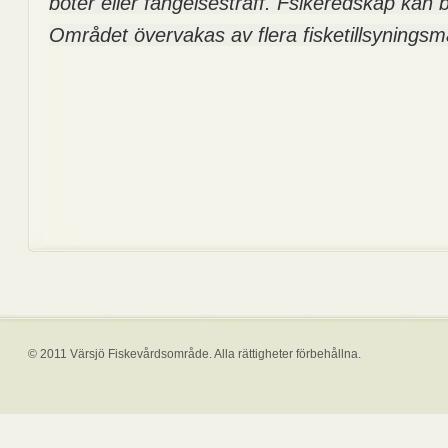
böter eller fängelsestraff. Fsikeredskap kan 
Området övervakas av flera fisketillsyningsm
© 2011 Värsjö Fiskevårdsområde. Alla rättigheter förbehållna.